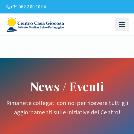
+39 06.82.00.10.04
News / Eventi
Rimanete collegati con noi per ricevere tutti gli
aggiornamenti sulle iniziative del Centro!