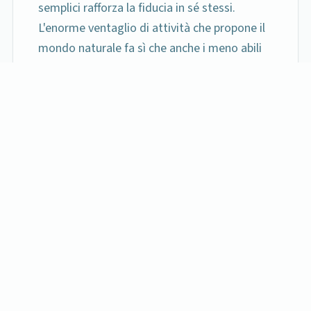
semplici rafforza la fiducia in sé stessi.
L'enorme ventaglio di attività che propone il
mondo naturale fa sì che anche i meno abili
possano trovare un ambiente di lavoro
stimolante, accogliente e creativo.
Dal 1949 al servizio delle famiglie per la riabilitazione dei